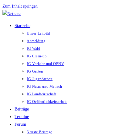
Zum Inhalt springen
Startseite
Unser Leitbild
Anmeldung
IG Wald
IG Clean-up
IG Verkehr und ÖPNV
IG Garten
IG Jugendarbeit
IG Natur und Mensch
IG Landwirtschaft
IG Oeffentlichkeitsarbeit
Beiträge
Termine
Forum
Neuste Beiträge