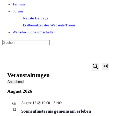
Termine
Forum
Neuste Beiträge
Erstbenutzer der Webseite/Foren
Website-Suche umschalten
Veran
Veranstalt
Liste
Ansic
Suche
Suche
Veranstaltungen
Navig
und
Anstehend
Ansichten,
Datum
August 2026
wählen.
Navigation
August 12 @ 19:00
-
21:00
Mi.
12
Sonnenfinsternis gemeinsam erleben