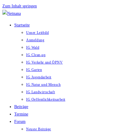
Zum Inhalt springen
Startseite
Unser Leitbild
Anmeldung
IG Wald
IG Clean-up
IG Verkehr und ÖPNV
IG Garten
IG Jugendarbeit
IG Natur und Mensch
IG Landwirtschaft
IG Oeffentlichkeitsarbeit
Beiträge
Termine
Forum
Neuste Beiträge