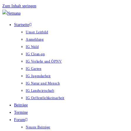
Zum Inhalt springen
Startseite
Unser Leitbild
Anmeldung
IG Wald
IG Clean-up
IG Verkehr und ÖPNV
IG Garten
IG Jugendarbeit
IG Natur und Mensch
IG Landwirtschaft
IG Oeffentlichkeitsarbeit
Beiträge
Termine
Forum
Neuste Beiträge