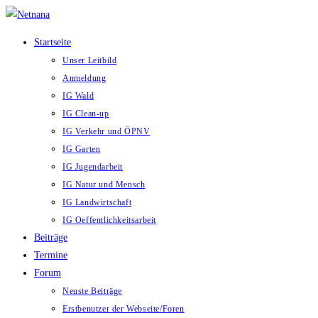
Zum
Inhalt
Startseite
springen
Unser Leitbild
Anmeldung
IG Wald
IG Clean-up
IG Verkehr und ÖPNV
IG Garten
IG Jugendarbeit
IG Natur und Mensch
IG Landwirtschaft
IG Oeffentlichkeitsarbeit
Beiträge
Termine
Forum
Neuste Beiträge
Erstbenutzer der Webseite/Foren