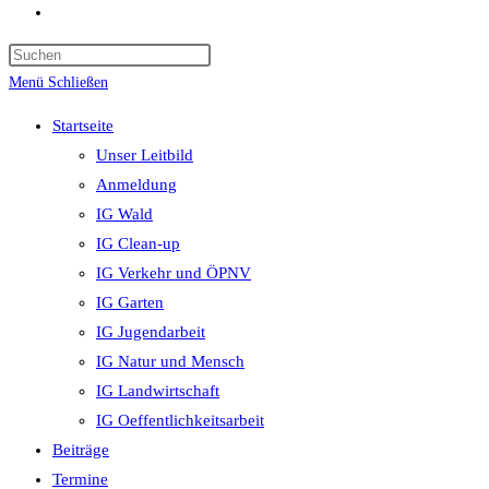
Website-
Suche
umschalten
Menü
Schließen
Startseite
Unser Leitbild
Anmeldung
IG Wald
IG Clean-up
IG Verkehr und ÖPNV
IG Garten
IG Jugendarbeit
IG Natur und Mensch
IG Landwirtschaft
IG Oeffentlichkeitsarbeit
Beiträge
Termine