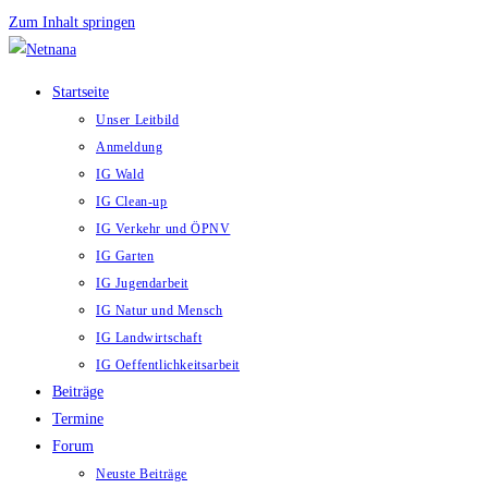
Zum Inhalt springen
Startseite
Unser Leitbild
Anmeldung
IG Wald
IG Clean-up
IG Verkehr und ÖPNV
IG Garten
IG Jugendarbeit
IG Natur und Mensch
IG Landwirtschaft
IG Oeffentlichkeitsarbeit
Beiträge
Termine
Forum
Neuste Beiträge