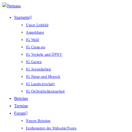
Zum
Inhalt
Startseite
springen
Unser Leitbild
Anmeldung
IG Wald
IG Clean-up
IG Verkehr und ÖPNV
IG Garten
IG Jugendarbeit
IG Natur und Mensch
IG Landwirtschaft
IG Oeffentlichkeitsarbeit
Beiträge
Termine
Forum
Neuste Beiträge
Erstbenutzer der Webseite/Foren