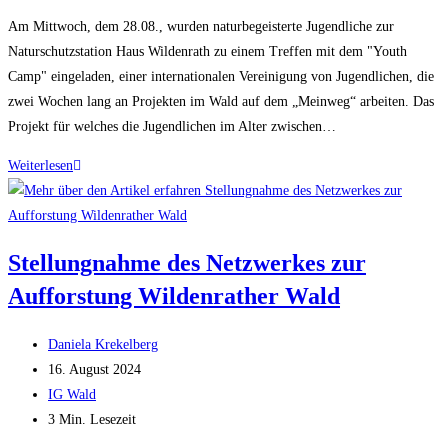
Kommentare:
Am Mittwoch, dem 28.08., wurden naturbegeisterte Jugendliche zur
Naturschutzstation Haus Wildenrath zu einem Treffen mit dem "Youth
Camp" eingeladen, einer internationalen Vereinigung von Jugendlichen, die
zwei Wochen lang an Projekten im Wald auf dem „Meinweg“ arbeiten. Das
Projekt für welches die Jugendlichen im Alter zwischen…
Treffen
Weiterlesen
mit
dem
internationalen
Stellungnahme des Netzwerkes zur
Youth
Camp
Aufforstung Wildenrather Wald
an
der
Beitrags-
Daniela Krekelberg
Naturschutzstation
Autor:
Beitrag
16. August 2024
Wildenrath
veröffentlicht:
Beitrags-
IG Wald
Kategorie:
Lesedauer:
3 Min. Lesezeit