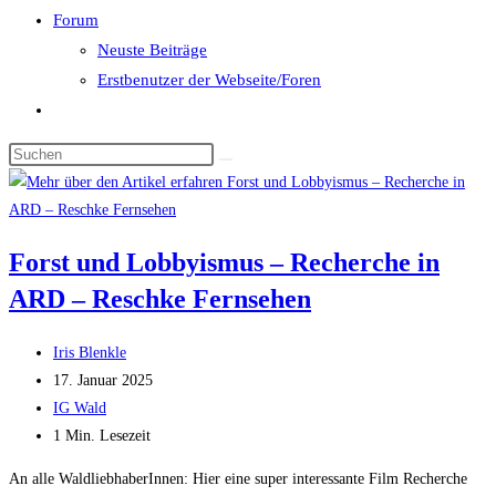
Forum
Neuste Beiträge
Erstbenutzer der Webseite/Foren
Website-
Suche
umschalten
Forst und Lobbyismus – Recherche in
ARD – Reschke Fernsehen
Beitrags-
Iris Blenkle
Autor:
Beitrag
17. Januar 2025
veröffentlicht:
Beitrags-
IG Wald
Kategorie:
Lesedauer:
1 Min. Lesezeit
An alle WaldliebhaberInnen: Hier eine super interessante Film Recherche