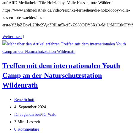
auf ARD Mediathek: "Die Holzlobby: Volle Kassen, tote Wälder "
https://www.ardmediathek.de/video/reschke-fernsehen/die-holz-lobby-volle-
kassen-tote-waelder/das-
erste/Y3JpZDovL2Rhc2Vyc3RlLm5kci5kZS80ODY3XzIwMjUtMDEtMTY
Forst
Weiterlesen
und
Lobbyismus
–
Treffen mit dem internationalen Youth
Recherche
in
Camp an der Naturschutzstation
ARD
Wildenrath
–
Reschke
Beitrags-
Rene Schott
Fernsehen
Autor:
Beitrag
4. September 2024
veröffentlicht:
Beitrags-
IG Jugendarbeit
/
IG Wald
Kategorie:
Lesedauer:
3 Min. Lesezeit
Beitrags-
0 Kommentare