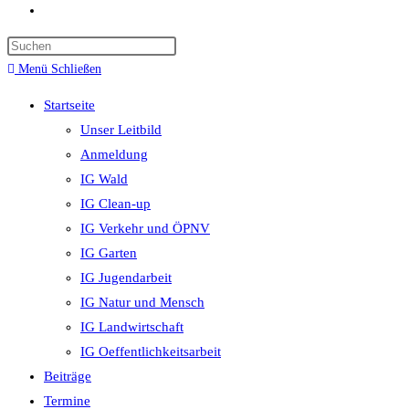
Website-
Suche
umschalten
Menü
Schließen
Startseite
Unser Leitbild
Anmeldung
IG Wald
IG Clean-up
IG Verkehr und ÖPNV
IG Garten
IG Jugendarbeit
IG Natur und Mensch
IG Landwirtschaft
IG Oeffentlichkeitsarbeit
Beiträge
Termine